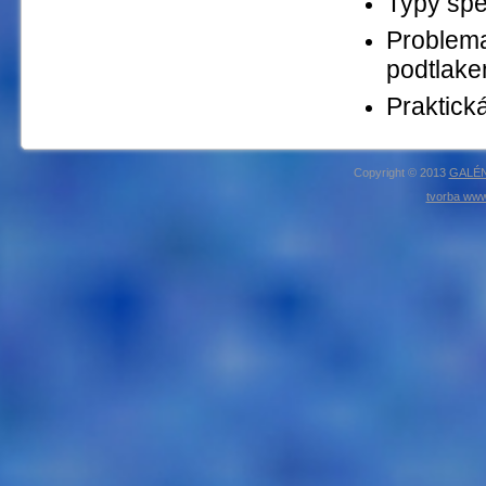
Typy spe
Problema
podtlak
Praktick
Copyright © 2013
GALÉN
tvorba www